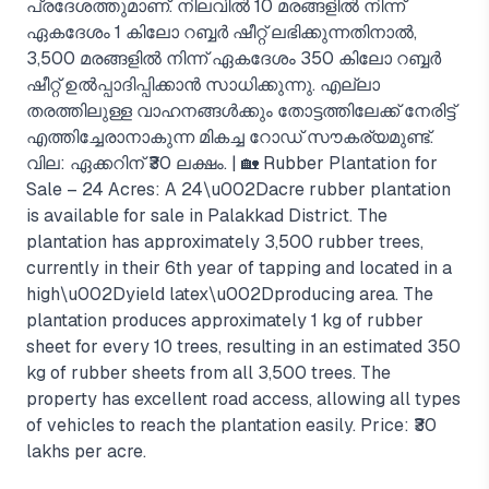
പ്രദേശത്തുമാണ്. നിലവിൽ 10 മരങ്ങളിൽ നിന്ന്
ഏകദേശം 1 കിലോ റബ്ബർ ഷീറ്റ് ലഭിക്കുന്നതിനാൽ,
3,500 മരങ്ങളിൽ നിന്ന് ഏകദേശം 350 കിലോ റബ്ബർ
ഷീറ്റ് ഉൽപ്പാദിപ്പിക്കാൻ സാധിക്കുന്നു. എല്ലാ
തരത്തിലുള്ള വാഹനങ്ങൾക്കും തോട്ടത്തിലേക്ക് നേരിട്ട്
എത്തിച്ചേരാനാകുന്ന മികച്ച റോഡ് സൗകര്യമുണ്ട്.
വില: ഏക്കറിന് ₹30 ലക്ഷം. | 🏡 Rubber Plantation for
Sale – 24 Acres: A 24\u002Dacre rubber plantation
is available for sale in Palakkad District. The
plantation has approximately 3,500 rubber trees,
currently in their 6th year of tapping and located in a
high\u002Dyield latex\u002Dproducing area. The
plantation produces approximately 1 kg of rubber
sheet for every 10 trees, resulting in an estimated 350
kg of rubber sheets from all 3,500 trees. The
property has excellent road access, allowing all types
of vehicles to reach the plantation easily. Price: ₹30
lakhs per acre.